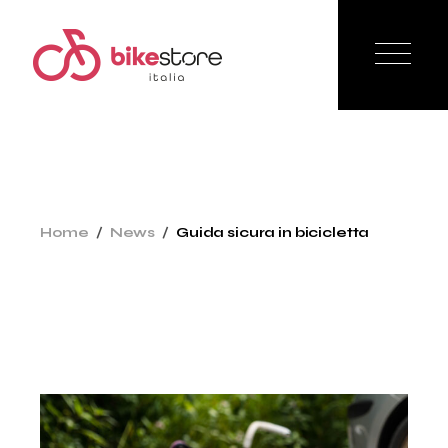
Skip
to
the
content
Home
News
Guida sicura in bicicletta