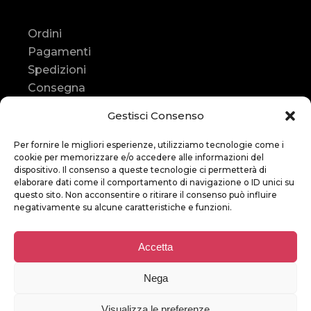
Ordini
Pagamenti
Spedizioni
Consegna
Resi e rimborsi
Gestisci Consenso
Contatti
Per fornire le migliori esperienze, utilizziamo tecnologie come i
Contatti
cookie per memorizzare e/o accedere alle informazioni del
dispositivo. Il consenso a queste tecnologie ci permetterà di
elaborare dati come il comportamento di navigazione o ID unici su
Assistenza
:
questo sito. Non acconsentire o ritirare il consenso può influire
+39
366 247 9452
negativamente su alcune caratteristiche e funzioni.
E-mail
:
Accetta
bikestoreitalia
@gmail.com
Nega
Visualizza le preferenze