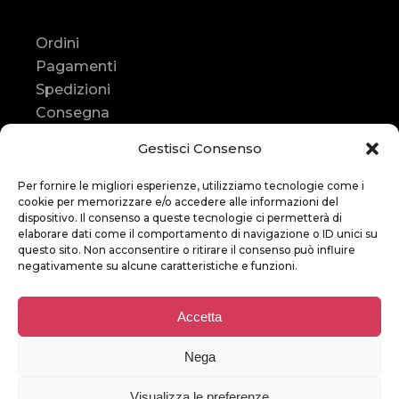
Ordini
Pagamenti
Spedizioni
Consegna
Resi e rimborsi
Gestisci Consenso
Contatti
Per fornire le migliori esperienze, utilizziamo tecnologie come i
Contatti
cookie per memorizzare e/o accedere alle informazioni del
dispositivo. Il consenso a queste tecnologie ci permetterà di
elaborare dati come il comportamento di navigazione o ID unici su
Assistenza
:
questo sito. Non acconsentire o ritirare il consenso può influire
+39
366 247 9452
negativamente su alcune caratteristiche e funzioni.
E-mail
:
Accetta
bikestoreitalia
@gmail.com
Nega
Visualizza le preferenze