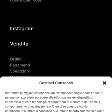
nostre due ruote.
Instagram
Vendita
Ordini
Pagamenti
Spedizioni
Consegna
Resi e rimborsi
Gestisci Consenso
Contatti
Per fornire le migliori esperienze, utilizziamo tecnologie come i cookie
per memorizzare e/o accedere alle informazioni del dispositivo. Il
Contatti
consenso a queste tecnologie ci permetterà di elaborare dati come il
comportamento di navigazione o ID unici su questo sito. Non
acconsentire o ritirare il consenso può influire negativamente su alcune