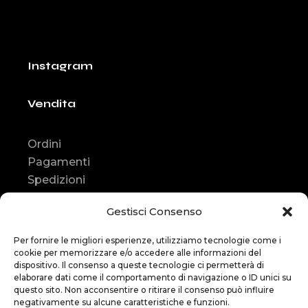
Instagram
Vendita
Ordini
Pagamenti
Spedizioni
Consegna
Gestisci Consenso
Resi e rimborsi
Contatti
Per fornire le migliori esperienze, utilizziamo tecnologie come i
cookie per memorizzare e/o accedere alle informazioni del
Contatti
dispositivo. Il consenso a queste tecnologie ci permetterà di
elaborare dati come il comportamento di navigazione o ID unici su
questo sito. Non acconsentire o ritirare il consenso può influire
Assistenza
:
negativamente su alcune caratteristiche e funzioni.