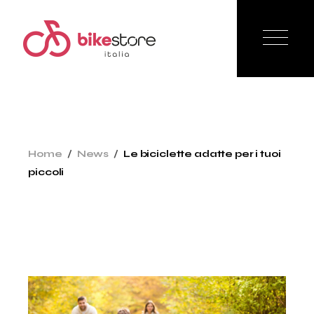
Skip
to
the
content
Home
News
Le biciclette adatte per i tuoi
piccoli