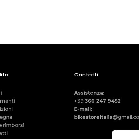
ita
Contatti
i
Assistenza
:
menti
+39
366 247 9452
zioni
E-mail
:
egna
bikestoreitalia
@gmail.c
e rimborsi
tti