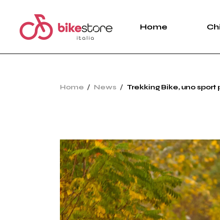
Skip
to
the
Home
Ch
content
Home
News
Trekking Bike, uno sport p