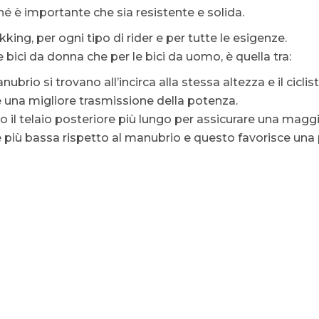
rché è importante che sia resistente e solida.
kking, per ogni tipo di rider e per tutte le esigenze.
e bici da donna che per le bici da uomo, è quella tra:
l manubrio si trovano all’incirca alla stessa altezza e il cic
ire una migliore trasmissione della potenza.
o il telaio posteriore più lungo per assicurare una maggi
è più bassa rispetto al manubrio e questo favorisce una p