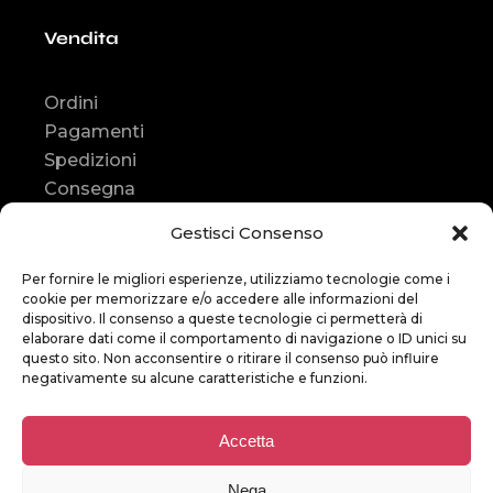
Vendita
Ordini
Pagamenti
Spedizioni
Consegna
Resi e rimborsi
Gestisci Consenso
Contatti
Contatti
Per fornire le migliori esperienze, utilizziamo tecnologie come i
cookie per memorizzare e/o accedere alle informazioni del
dispositivo. Il consenso a queste tecnologie ci permetterà di
elaborare dati come il comportamento di navigazione o ID unici su
Assistenza
:
questo sito. Non acconsentire o ritirare il consenso può influire
+39
366 247 9452
negativamente su alcune caratteristiche e funzioni.
E-mail
:
Accetta
bikestoreitalia
@gmail.com
Nega