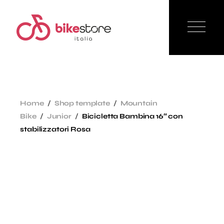
Home
Shop template
Mountain
Bike
Junior
Bicicletta Bambina 16″ con
stabilizzatori Rosa
Sale