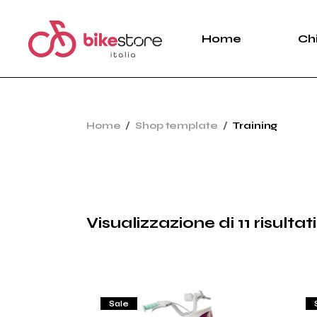
Skip
to
the
Home
Ch
content
Home
Shop template
Training
Visualizzazione di 11 risultati
Sale