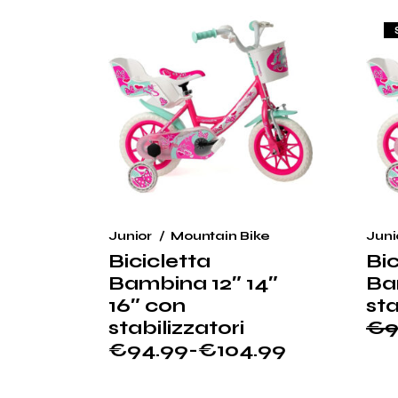
€109.99.
€104.99.
€11
€1
Junior
Mountain Bike
Juni
Bicicletta
Bic
Bambina 12″ 14″
Ba
16″ con
sta
stabilizzatori
€
9
Il
Il
€
94.99
-
€
104.99
pr
pr
Fascia
ori
at
di
era
è:
prezzo: