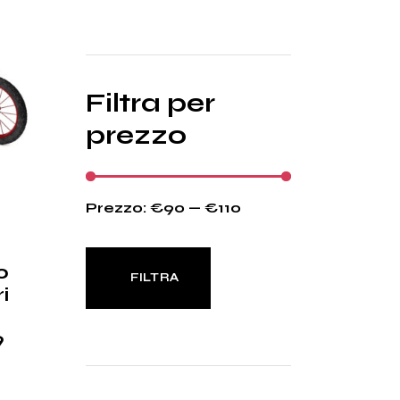
Filtra per
prezzo
Prezzo:
€90
—
€110
o
FILTRA
i
Prezzo
Prezzo
Min
Max
9