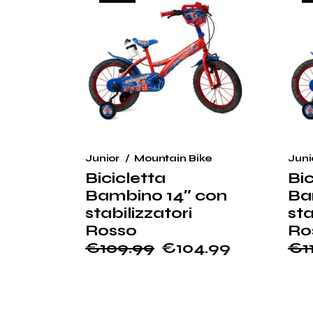
Junior
Mountain Bike
Juni
Bicicletta
Bic
Bambino 14″ con
Ba
stabilizzatori
sta
Rosso
Ro
€
109.99
€
104.99
€
1
Il
Il
Il
Il
prezzo
prezzo
pr
pr
originale
attuale
ori
at
era:
è:
era
è: