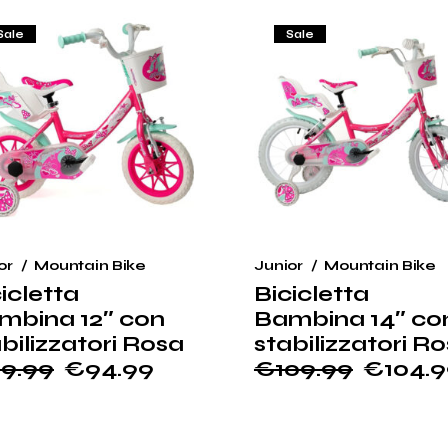
4.99.
09.99.
da
€95.99
Sale
Sale
a
€109.99
or
Mountain Bike
Junior
Mountain Bike
icletta
Bicicletta
mbina 12″ con
Bambina 14″ co
bilizzatori Rosa
stabilizzatori R
9.99
€
94.99
€
109.99
€
104.
Il
Il
ezzo
ezzo
prezzo
prezzo
ginale
tuale
originale
attuale
:
era:
è: