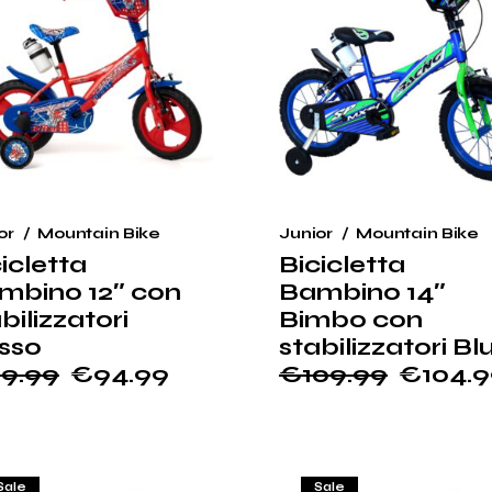
or
Mountain Bike
Junior
Mountain Bike
icletta
Bicicletta
mbino 12″ con
Bambino 14″
bilizzatori
Bimbo con
sso
stabilizzatori Bl
9.99
€
94.99
€
109.99
€
104.
Il
Il
ezzo
ezzo
prezzo
prezzo
ginale
tuale
originale
attuale
:
era:
è:
9.99.
4.99.
€109.99.
€104.99.
Sale
Sale