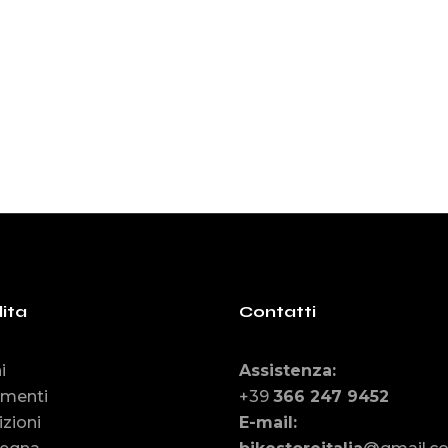
:
4.99.
09.99.
ita
Contatti
i
Assistenza
:
menti
+39
366 247 9452
zioni
E-mail
: