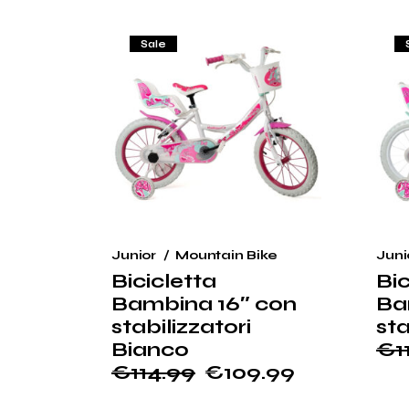
€9
€9
da
€94.99
Sale
a
€104.99
Junior
Mountain Bike
Juni
Bicicletta
Bic
Bambina 16″ con
Ba
stabilizzatori
sta
Bianco
€
1
Il
Il
€
114.99
€
109.99
pr
pr
Il
Il
ori
at
prezzo
prezzo