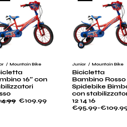
or
Mountain Bike
Junior
Mountain Bike
icletta
Bicicletta
mbino 16″ con
Bambino Rosso
bilizzatori
Spidebike Bimb
sso
con stabilizzator
14.99
€
109.99
12 14 16
€
95.99
-
€
109.9
ezzo
ezzo
Fascia
ginale
tuale
di
:
prezzo: