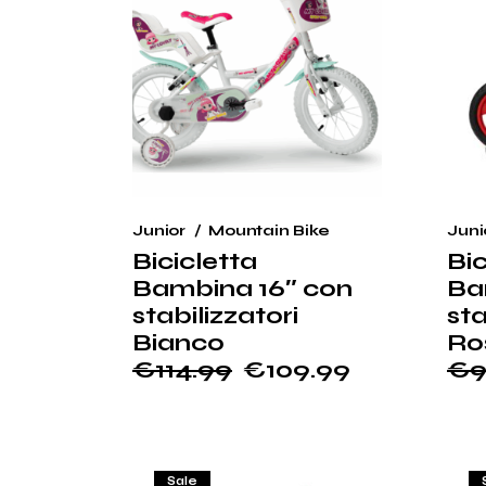
Junior
Mountain Bike
Juni
Bicicletta
Bic
Bambina 16″ con
Ba
stabilizzatori
sta
Bianco
Ro
€
114.99
€
109.99
€
9
Il
Il
Il
Il
prezzo
prezzo
pr
pr
originale
attuale
ori
at
era:
è:
era
è:
€114.99.
€109.99.
€9
€9
Sale