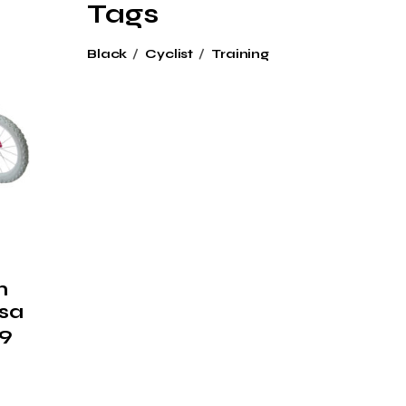
Tags
Black
Cyclist
Training
n
osa
99