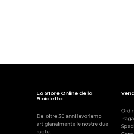
era
è:
originale
attuale
€11
€1
era:
è:
€114.99.
€109.99.
Lo Store Online della
Vend
Bicicletta
Ordin
Dal oltre 30 anni lavoriamo
Paga
artigianalmente le nostre due
Spedi
ruote.