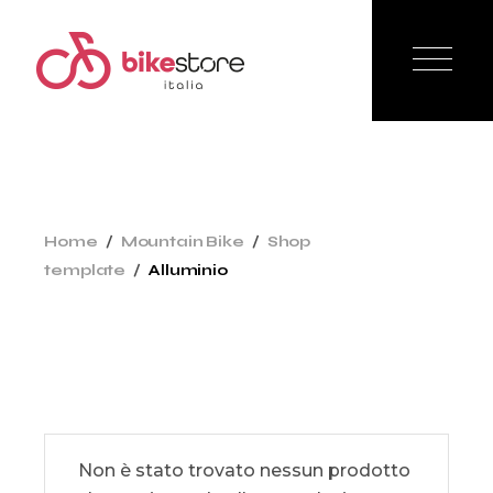
Skip
to
the
content
Home
Mountain Bike
Shop
template
Alluminio
Non è stato trovato nessun prodotto