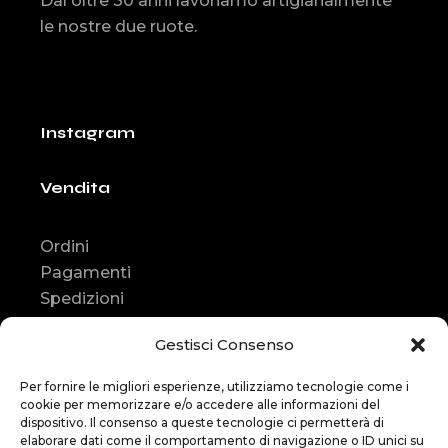
Dal oltre 30 anni lavoriamo artigianalmente
le nostre due ruote.
Instagram
Vendita
Ordini
Pagamenti
Spedizioni
Consegna
Gestisci Consenso
Resi e rimborsi
Contatti
Per fornire le migliori esperienze, utilizziamo tecnologie come i
cookie per memorizzare e/o accedere alle informazioni del
Contatti
dispositivo. Il consenso a queste tecnologie ci permetterà di
elaborare dati come il comportamento di navigazione o ID unici su