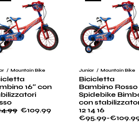
or
Mountain Bike
Junior
Mountain Bike
icletta
Bicicletta
mbino 16″ con
Bambino Rosso
bilizzatori
Spidebike Bimb
sso
con stabilizzator
14.99
€
109.99
12 14 16
€
95.99
-
€
109.9
ezzo
ezzo
Fascia
ginale
tuale
di
:
prezzo: