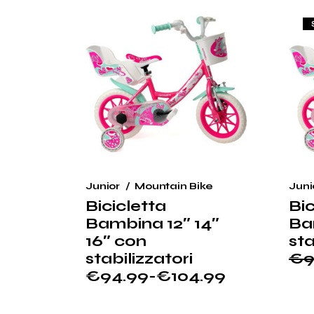
€109.99.
€104.99.
€11
€1
Junior
Mountain Bike
Juni
Bicicletta
Bic
Bambina 12″ 14″
Ba
16″ con
sta
stabilizzatori
€
9
Il
Il
€
94.99
-
€
104.99
pr
pr
Fascia
ori
at
di
era
è:
prezzo: