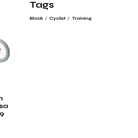
Tags
Black
Cyclist
Training
n
osa
99