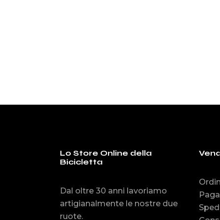
era
è:
originale
attuale
€11
€1
era:
è:
€114.99.
€109.99.
Lo Store Online della
Vend
Bicicletta
Ordin
Dal oltre 30 anni lavoriamo
Paga
artigianalmente le nostre due
Spedi
ruote.