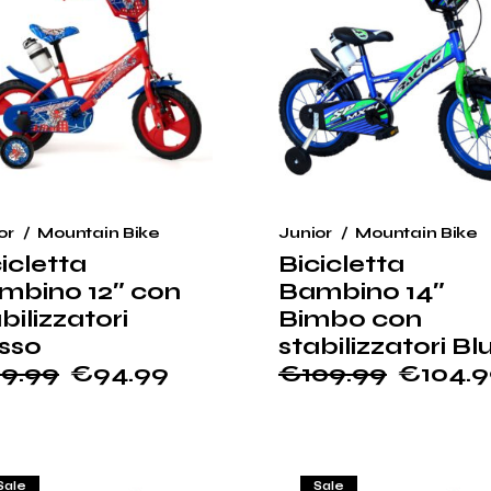
or
Mountain Bike
Junior
Mountain Bike
icletta
Bicicletta
mbino 12″ con
Bambino 14″
bilizzatori
Bimbo con
sso
stabilizzatori Bl
9.99
€
94.99
€
109.99
€
104.
Il
Il
ezzo
ezzo
prezzo
prezzo
ginale
tuale
originale
attuale
:
era:
è:
9.99.
4.99.
€109.99.
€104.99.
Sale
Sale