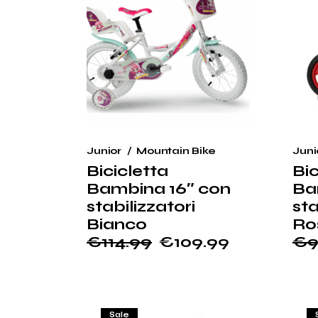
Junior
Mountain Bike
Juni
Bicicletta
Bic
Bambina 16″ con
Ba
stabilizzatori
sta
Bianco
Ro
€
114.99
€
109.99
€
9
Il
Il
Il
Il
prezzo
prezzo
pr
pr
originale
attuale
ori
at
era:
è:
era
è:
€114.99.
€109.99.
€9
€9
Sale