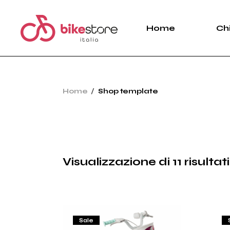
Skip
to
the
Home
Ch
content
Home
Shop template
Visualizzazione di 11 risultati
Sale