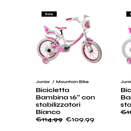
€9
€9
da
€94.99
Sale
a
€104.99
Junior
Mountain Bike
Juni
Bicicletta
Bic
Bambina 16″ con
Ba
stabilizzatori
sta
Bianco
€
1
Il
Il
€
114.99
€
109.99
pr
pr
Il
Il
ori
at
prezzo
prezzo