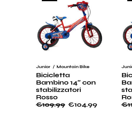
Junior
Mountain Bike
Juni
Bicicletta
Bic
Bambino 14″ con
Ba
stabilizzatori
sta
Rosso
Ro
€
109.99
€
104.99
€
1
Il
Il
Il
Il
prezzo
prezzo
pr
pr
originale
attuale
ori
at
era:
è:
era
è: