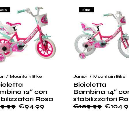
4.99.
09.99.
da
€95.99
Sale
Sale
a
€109.99
or
Mountain Bike
Junior
Mountain Bike
icletta
Bicicletta
mbina 12″ con
Bambina 14″ co
bilizzatori Rosa
stabilizzatori R
9.99
€
94.99
€
109.99
€
104.
Il
Il
ezzo
ezzo
prezzo
prezzo
ginale
tuale
originale
attuale
:
era:
è: