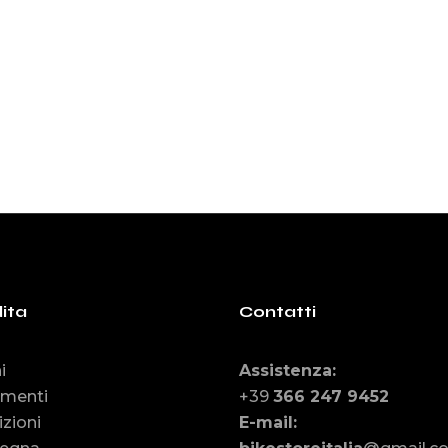
:
4.99.
09.99.
ita
Contatti
i
Assistenza
:
menti
+39
366 247 9452
zioni
E-mail
: