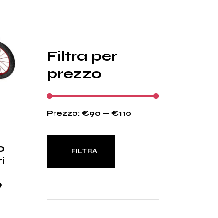
Filtra per
prezzo
Prezzo:
€90
—
€110
o
FILTRA
i
Prezzo
Prezzo
Min
Max
9