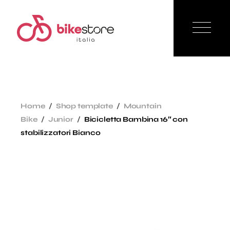
Home
Shop template
Mountain
Bike
Junior
Bicicletta Bambina 16″ con
stabilizzatori Bianco
Sale