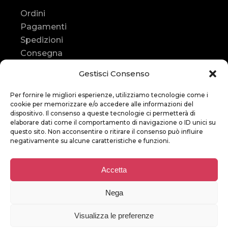
Ordini
Pagamenti
Spedizioni
Consegna
Resi e rimborsi
Gestisci Consenso
Contatti
Contatti
Per fornire le migliori esperienze, utilizziamo tecnologie come i
cookie per memorizzare e/o accedere alle informazioni del
dispositivo. Il consenso a queste tecnologie ci permetterà di
elaborare dati come il comportamento di navigazione o ID unici su
Assistenza
:
questo sito. Non acconsentire o ritirare il consenso può influire
+39
366 247 9452
negativamente su alcune caratteristiche e funzioni.
E-mail
:
Accetta
bikestoreitalia
@gmail.com
Nega
Visualizza le preferenze